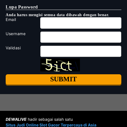
Lupa Password
Anda harus mengisi semua data dibawah dengan benar.
Email
Username
Validasi
DEWALIVE
hadir sebagai salah satu
Situs Judi Online Slot Gacor Terpercaya di Asia