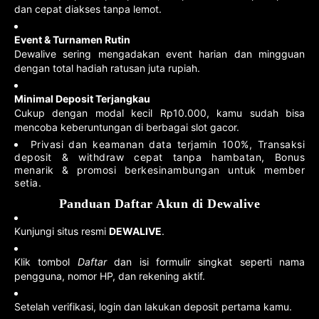
dan cepat diakses tanpa lemot.
Event & Turnamen Rutin
Dewalive sering mengadakan event harian dan mingguan
dengan total hadiah ratusan juta rupiah.
Minimal Deposit Terjangkau
Cukup dengan modal kecil Rp10.000, kamu sudah bisa
mencoba keberuntungan di berbagai slot gacor.
Privasi dan keamanan data terjamin 100%, Transaksi
deposit & withdraw cepat tanpa hambatan, Bonus
menarik & promosi berkesinambungan untuk member
setia.
Panduan Daftar Akun di Dewalive
Kunjungi situs resmi
DEWALIVE
.
Klik tombol
Daftar
dan isi formulir singkat seperti nama
pengguna, nomor HP, dan rekening aktif.
Setelah verifikasi, login dan lakukan deposit pertama kamu.